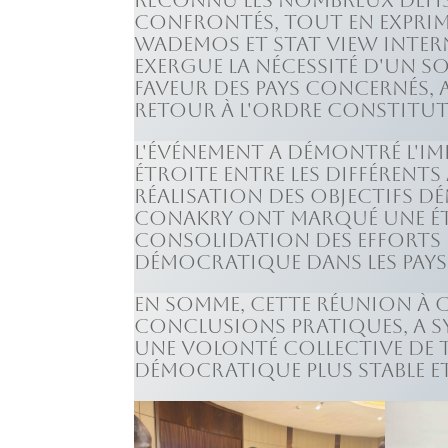
reconnu les nombreux défis
confrontés, tout en exprim
WADEMOS et Stat View Interna
exergue la nécessité d'un s
faveur des pays concernés, a
retour à l'ordre constitut
L'événement a démontré l'
étroite entre les différent
réalisation des objectifs d
Conakry ont marqué une éta
consolidation des efforts 
démocratique dans les pays d
En somme, cette réunion à C
conclusions pratiques, a 
une volonté collective de t
démocratique plus stable et