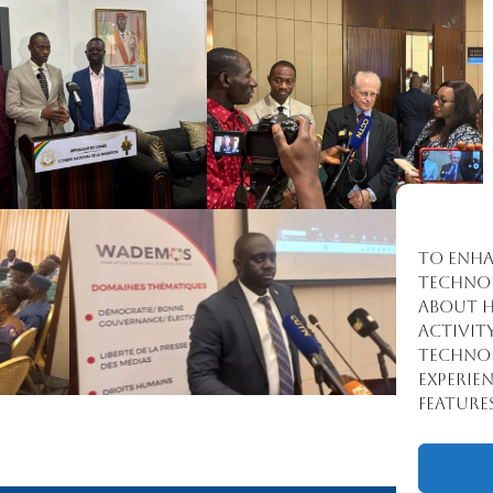
To enha
technol
about h
activit
technol
experie
feature