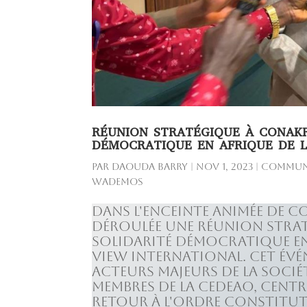
RÉUNION STRATÉGIQUE À CONAKR
DÉMOCRATIQUE EN AFRIQUE DE L
par
Daouda Barry
|
Nov 1, 2023
|
Communi
Wademos
Dans l'enceinte animée de Co
déroulée une réunion strat
solidarité démocratique en
View International. Cet évé
acteurs majeurs de la société
membres de la CEDEAO, centré
retour à l'ordre constituti