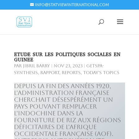
info@statviewinternational.com
ETUDE SUR LES POLITIQUES SOCIALES EN
GUINEE
par
Jibril BARRY
|
Nov 23, 2023
|
GETSPA-
SYNTHESIS
,
Rapport
,
Reports
,
Today's Topics
Depuis la fin des années 1920,
l'administration française
cherchait désespérément un
pays pouvant remplacer
l'Indochine dans la
fourniture de riz aux régions
déficitaires de l'Afrique
Occidentale Française (AOF).