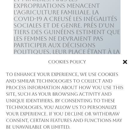
expropriations menacent
l'agriculture familiale. La
COVID-19 a creusé les inégalités
sociales et de genre. Près d'un
tiers des Guinéens estiment que
les femmes ne devraient pas
participer aux décisions
politiques, leur place étant à la
maison. 77% pensent qu'une
Cookies Policy
femme ne doit s'engager en
politique qu'avec la permission
To enhance your experience, we use cookies
de sa famille. Des défis immenses
and similar technologies to collect and
restent donc à relever pour
process information about how you use this
une société plus juste et
site, such as your browsing activity and
inclusive !
unique identifiers. By consenting to these
technologies, you allow us to personalize
GETSPA_Rapport-Pol-
your experience. If you decline or withdraw
Sles_GuinAe_23Septembre2022_10h19
Télécharger
consent, certain features and functions may
be unavailable or limited.